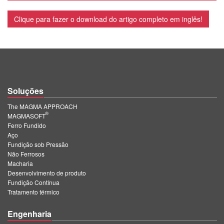
Clique para fazer o download do artigo completo em inglês!
Soluções
The MAGMA APPROACH
®
MAGMASOFT
Ferro Fundido
Aço
Fundição sob Pressão
Não Ferrosos
Macharia
Desenvolvimento de produto
Fundição Contínua
Tratamento térmico
Engenharia