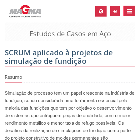
Toggle
naviga
Estudos de Casos em Aço
MAGMA Europa, Alemanha
DE
SCRUM aplicado à projetos de
EN
simulação de fundição
CS
MAGMA América do Norte, USA
Resumo
EN
Simulação de processo tem um papel crescente na indústria de
ES
fundição, sendo considerada uma ferramenta essencial pela
maioria das fundições que tem por objetivo o desenvolvimento
MAGMA Asia Pacific Pte ltd., Singapura
de sistemas que entreguem peças de qualidade, com o maior
EN
rendimento metálico e menor taxa de refugo possíveis. Os
desafios da realização de simulações de fundição como parte
MAGMA América do Sul, Brasil
do projeto construtivo de moldes permanentes são