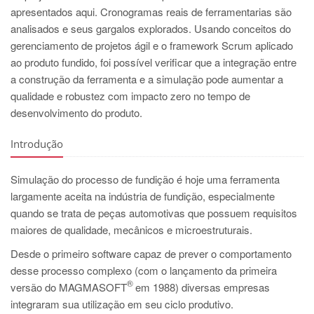
PT
apresentados aqui. Cronogramas reais de ferramentarias são
ES
analisados e seus gargalos explorados. Usando conceitos do
gerenciamento de projetos ágil e o framework Scrum aplicado
MAGMA Turquia
ao produto fundido, foi possível verificar que a integração entre
EN
a construção da ferramenta e a simulação pode aumentar a
qualidade e robustez com impacto zero no tempo de
TR
desenvolvimento do produto.
MAGMA China
Introdução
EN
ZH
Simulação do processo de fundição é hoje uma ferramenta
MAGMA Índia
largamente aceita na indústria de fundição, especialmente
quando se trata de peças automotivas que possuem requisitos
EN
maiores de qualidade, mecânicos e microestruturais.
MAGMA Coréia
Desde o primeiro software capaz de prever o comportamento
desse processo complexo (com o lançamento da primeira
EN
®
versão do MAGMASOFT
em 1988) diversas empresas
KO
integraram sua utilização em seu ciclo produtivo.