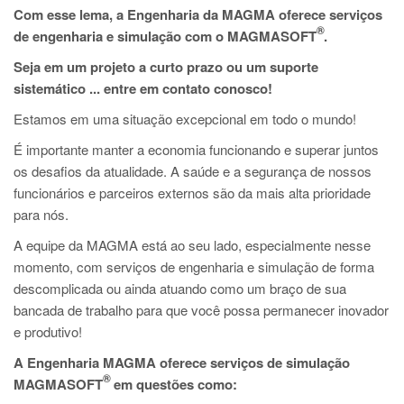
PT
Com esse lema, a Engenharia da MAGMA oferece serviços
®
ES
de engenharia e simulação com o MAGMASOFT
.
MAGMA Turquia
Seja em um projeto a curto prazo ou um suporte
sistemático ... entre em contato conosco!
EN
Estamos em uma situação excepcional em todo o mundo!
TR
É importante manter a economia funcionando e superar juntos
MAGMA China
os desafios da atualidade. A saúde e a segurança de nossos
EN
funcionários e parceiros externos são da mais alta prioridade
para nós.
ZH
A equipe da MAGMA está ao seu lado, especialmente nesse
MAGMA Índia
momento, com serviços de engenharia e simulação de forma
EN
descomplicada ou ainda atuando como um braço de sua
bancada de trabalho para que você possa permanecer inovador
MAGMA Coréia
e produtivo!
EN
A Engenharia MAGMA oferece serviços de simulação
KO
®
MAGMASOFT
em questões como: