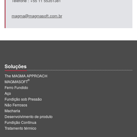
Telefone : +55 11 55351381
magma@magmasoft.com.br
Soluções
The MAGMA APPROACH
®
MAGMASOFT
Ferro Fundido
Aço
Fundição sob Pressão
Não Ferrosos
Macharia
Desenvolvimento de produto
Fundição Contínua
Tratamento térmico