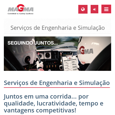
Toggle
naviga
Serviços de Engenharia e Simulação
MAGMA Europa, Alemanha
DE
EN
CS
MAGMA América do Norte, USA
EN
ES
Serviços de Engenharia e Simulação
MAGMA Asia Pacific Pte ltd., Singapura
Juntos em uma corrida... por
EN
qualidade, lucratividade, tempo e
MAGMA América do Sul, Brasil
vantagens competitivas!