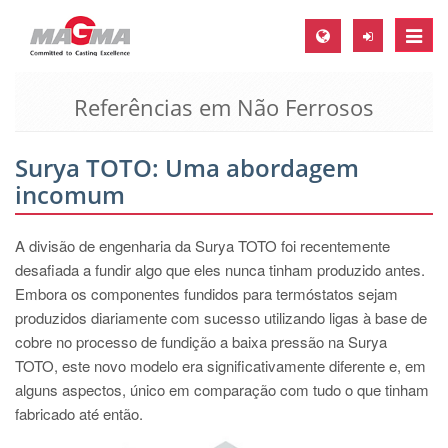
Toggle
naviga
Referências em Não Ferrosos
MAGMA Europa, Alemanha
DE
Surya TOTO: Uma abordagem
EN
incomum
CS
MAGMA América do Norte, USA
A divisão de engenharia da Surya TOTO foi recentemente
desafiada a fundir algo que eles nunca tinham produzido antes.
EN
Embora os componentes fundidos para termóstatos sejam
ES
produzidos diariamente com sucesso utilizando ligas à base de
cobre no processo de fundição a baixa pressão na Surya
MAGMA Asia Pacific Pte ltd., Singapura
TOTO, este novo modelo era significativamente diferente e, em
EN
alguns aspectos, único em comparação com tudo o que tinham
fabricado até então.
MAGMA América do Sul, Brasil