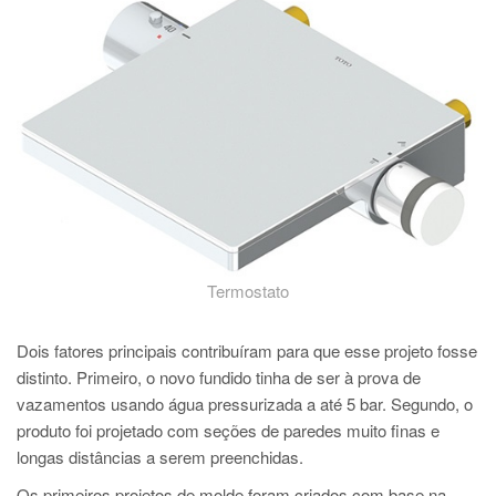
PT
ES
MAGMA Turquia
EN
TR
MAGMA China
EN
ZH
Termostato
MAGMA Índia
EN
Dois fatores principais contribuíram para que esse projeto fosse
distinto. Primeiro, o novo fundido tinha de ser à prova de
MAGMA Coréia
vazamentos usando água pressurizada a até 5 bar. Segundo, o
EN
produto foi projetado com seções de paredes muito finas e
longas distâncias a serem preenchidas.
KO
Os primeiros projetos de molde foram criados com base na