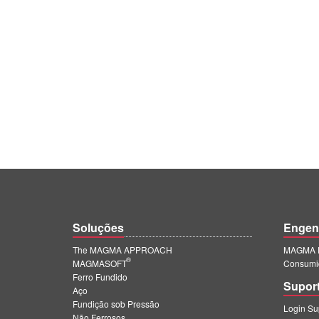
Soluções
Engen
The MAGMA APPROACH
MAGMA E
®
MAGMASOFT
Consumi
Ferro Fundido
Supor
Aço
Fundição sob Pressão
Login S
Não Ferrosos