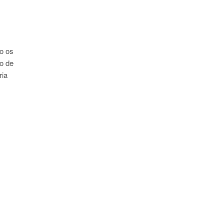
to os
o de
ria