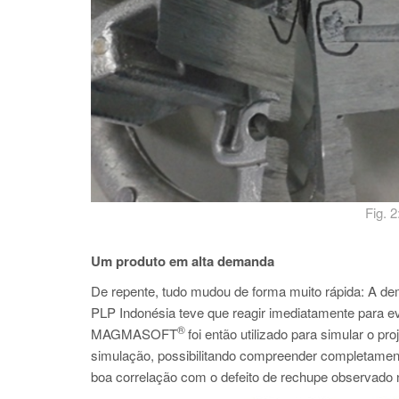
Fig. 
Um produto em alta demanda
De repente, tudo mudou de forma muito rápida: A 
PLP Indonésia teve que reagir imediatamente para ev
®
MAGMASOFT
foi então utilizado para simular o pr
simulação, possibilitando compreender completamente
boa correlação com o defeito de rechupe observado na