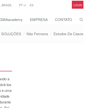
 BRASIL
PT
ES
LOGIN
GMAacademy
EMPRESA
CONTATO
SOLUÇÕES
Não Ferrosos
Estudos De Casos
ando a
olvê-los
a e uma
vidade
durante
). Foi