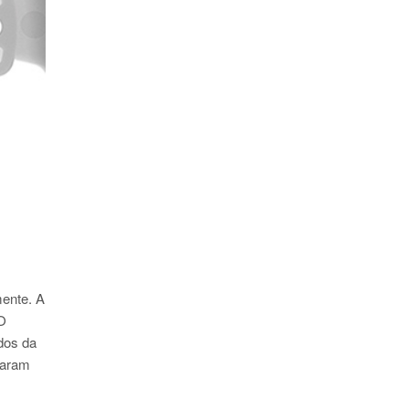
ente. A
 O
ados da
raram