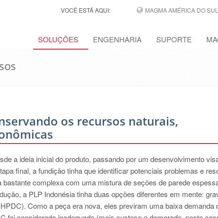
VOCÊ ESTÁ AQUI:
MAGMA AMÉRICA DO SUL,
SOLUÇÕES
ENGENHARIA
SUPORTE
MA
sos
nservando os recursos naturais,
conômicas
esde a ideia inicial do produto, passando por um desenvolvimento vis
apa final, a fundição tinha que identificar potenciais problemas e res
ma bastante complexa com uma mistura de seções de parede espess
odução, a PLP Indonésia tinha duas opções diferentes em mente: gra
 (HPDC). Como a peça era nova, eles previram uma baixa demanda 
C foi considerado inadequado (mais custoso e demorado, neste caso