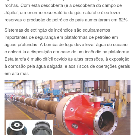
PT
rochas. Com esta descoberta (e a descoberta do campo de
ES
Júpiter, um enorme reservatório de gás natural e óleo leve)
reservas e produção de petróleo do país aumentaram em 62%.
MAGMA Turquia
Sistemas de extinção de incêndios são equipamentos
EN
importantes de segurança em plataformas de petróleo em
TR
águas profundas. A bomba de fogo deve levar água do oceano
e colocá-la a disposição em caso de um incêndio na plataforma.
MAGMA China
Esta tarefa é muito difícil devido às altas pressões, à exposição
EN
à corrosão pela água salgada, e aos riscos de operações gerais
ZH
em alto mar.
MAGMA Índia
EN
MAGMA Coréia
EN
KO