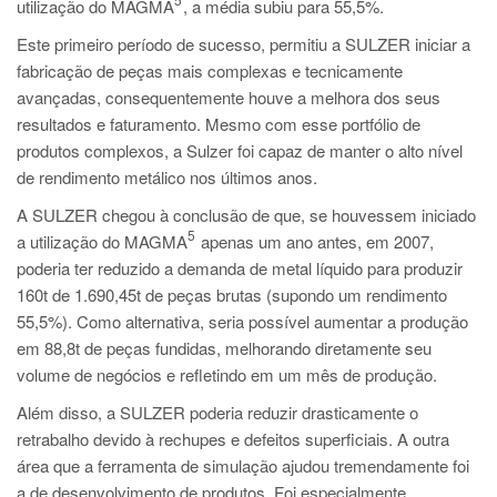
utilização do MAGMA
, a média subiu para 55,5%.
Este primeiro período de sucesso, permitiu a SULZER iniciar a
fabricação de peças mais complexas e tecnicamente
avançadas, consequentemente houve a melhora dos seus
resultados e faturamento. Mesmo com esse portfólio de
produtos complexos, a Sulzer foi capaz de manter o alto nível
de rendimento metálico nos últimos anos.
A SULZER chegou à conclusão de que, se houvessem iniciado
5
a utilização do MAGMA
apenas um ano antes, em 2007,
poderia ter reduzido a demanda de metal líquido para produzir
160t de 1.690,45t de peças brutas (supondo um rendimento
55,5%). Como alternativa, seria possível aumentar a produção
em 88,8t de peças fundidas, melhorando diretamente seu
volume de negócios e refletindo em um mês de produção.
Além disso, a SULZER poderia reduzir drasticamente o
retrabalho devido à rechupes e defeitos superficiais. A outra
área que a ferramenta de simulação ajudou tremendamente foi
a de desenvolvimento de produtos. Foi especialmente