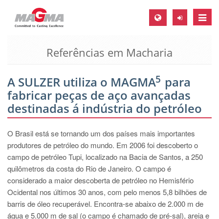
Toggle
naviga
Referências em Macharia
MAGMA Europa, Alemanha
DE
5
A SULZER utiliza o MAGMA
para
EN
fabricar peças de aço avançadas
CS
destinadas á indústria do petróleo
MAGMA América do Norte, USA
O Brasil está se tornando um dos países mais importantes
EN
produtores de petróleo do mundo. Em 2006 foi descoberto o
ES
campo de petróleo Tupi, localizado na Bacia de Santos, a 250
quilômetros da costa do Rio de Janeiro. O campo é
MAGMA Asia Pacific Pte ltd., Singapura
considerado a maior descoberta de petróleo no Hemisfério
EN
Ocidental nos últimos 30 anos, com pelo menos 5,8 bilhões de
barris de óleo recuperável. Encontra-se abaixo de 2.000 m de
MAGMA América do Sul, Brasil
água e 5.000 m de sal (o campo é chamado de pré-sal), areia e