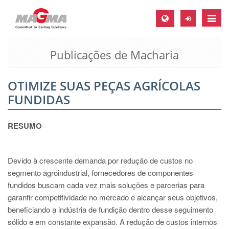
Toggle
naviga
Publicações de Macharia
MAGMA Europa, Alemanha
DE
OTIMIZE SUAS PEÇAS AGRÍCOLAS
EN
FUNDIDAS
CS
MAGMA América do Norte, USA
RESUMO
EN
ES
Devido à crescente demanda por redução de custos no
segmento agroindustrial, fornecedores de componentes
MAGMA Asia Pacific Pte ltd., Singapura
fundidos buscam cada vez mais soluções e parcerias para
EN
garantir competitividade no mercado e alcançar seus objetivos,
beneficiando a indústria de fundição dentro desse seguimento
MAGMA América do Sul, Brasil
sólido e em constante expansão. A redução de custos internos