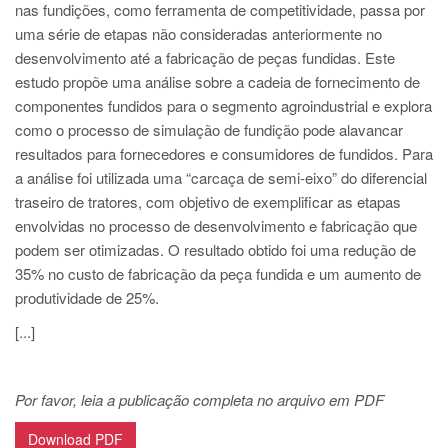
PT
nas fundições, como ferramenta de competitividade, passa por
uma série de etapas não consideradas anteriormente no
ES
desenvolvimento até a fabricação de peças fundidas. Este
MAGMA Turquia
estudo propõe uma análise sobre a cadeia de fornecimento de
componentes fundidos para o segmento agroindustrial e explora
EN
como o processo de simulação de fundição pode alavancar
TR
resultados para fornecedores e consumidores de fundidos. Para
MAGMA China
a análise foi utilizada uma “carcaça de semi-eixo” do diferencial
traseiro de tratores, com objetivo de exemplificar as etapas
EN
envolvidas no processo de desenvolvimento e fabricação que
ZH
podem ser otimizadas. O resultado obtido foi uma redução de
35% no custo de fabricação da peça fundida e um aumento de
MAGMA Índia
produtividade de 25%.
EN
[...]
MAGMA Coréia
EN
Por favor, leia a publicação completa no arquivo em PDF
KO
Download PDF