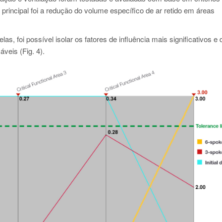
 principal foi a redução do volume específico de ar retido em áreas
, foi possível isolar os fatores de influência mais significativos e d
áveis (Fig. 4).