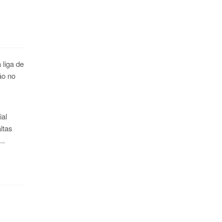
 liga de
ão no
ial
ltas
..