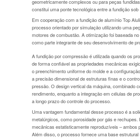
geometricamente complexos ou para peças fundida
constitui uma ponte tecnológica entre a fundição sob
Em cooperação com a fundição de alumínio Top Alulit
processo orientado por simulação utilizando uma peç
motores de combustão. A otimização foi basead
como parte integrante de seu desenvolvimento de pr
A fundição por compressão é utilizada quando os pr
de forma confiável as propriedades mecânicas exigid
o preenchimento uniforme do molde e a configuração
a precisão dimensional de estruturas finas e o control
pressão. O design vertical da máquina, combinado co
rendimento, enquanto a integração em células de prod
a longo prazo do controle do processo.
Uma vantagem fundamental desse processo é a solidif
metalúrgicos, como porosidade por gás e rechupes. 
mecânicas estatisticamente reproduzíveis – ambos pr
Além disso, o processo fornece uma base estrutura