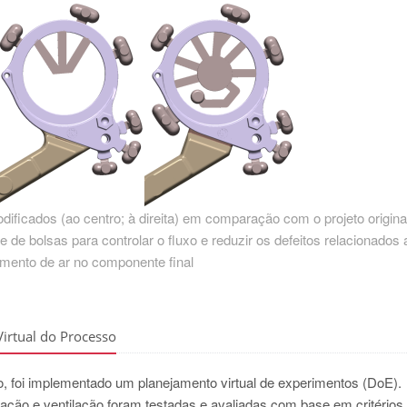
ificados (ao centro; à direita) em comparação com o projeto original
 de bolsas para controlar o fluxo e reduzir os defeitos relacionados 
amento de ar no componente final
irtual do Processo
to, foi implementado um planejamento virtual de experimentos (DoE).
ação e ventilação foram testadas e avaliadas com base em critérios