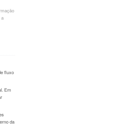
formação
 a
e fluxo
al. Em
ar
es
terno da