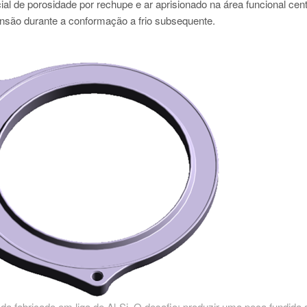
al de porosidade por rechupe e ar aprisionado na área funcional cent
tensão durante a conformação a frio subsequente.
ada fabricado em liga de Al-Si. O desafio: produzir uma peça fundida