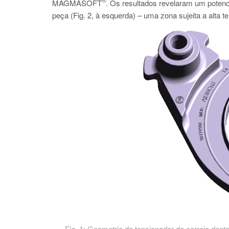
MAGMASOFT
. Os resultados revelaram um potenci
peça (Fig. 2, à esquerda) – uma zona sujeita a alta 
Fig. 1: Geometria do tensionador da correia dent