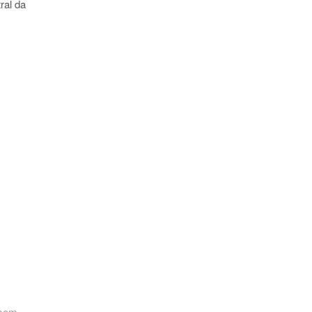
ral da
 sem