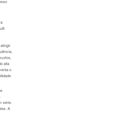
esso
ra
lit
tingir
ulência,
curtos,
b alta
menta o
ilidade
os
s
 série.
tes. A