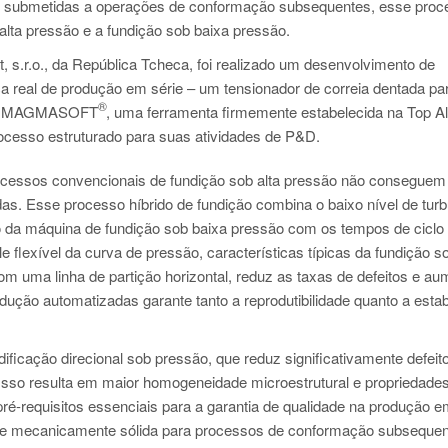
s submetidas a operações de conformação subsequentes, esse proc
 alta pressão e a fundição sob baixa pressão.
, s.r.o., da República Tcheca, foi realizado um desenvolvimento de
a real de produção em série – um tensionador de correia dentada pa
®
a no MAGMASOFT
, uma ferramenta firmemente estabelecida na Top Alu
ocesso estruturado para suas atividades de P&D.
ocessos convencionais de fundição sob alta pressão não conseguem a
as. Esse processo híbrido de fundição combina o baixo nível de turb
 da máquina de fundição sob baixa pressão com os tempos de ciclo 
e flexível da curva de pressão, características típicas da fundição so
m uma linha de partição horizontal, reduz as taxas de defeitos e au
ução automatizadas garante tanto a reprodutibilidade quanto a estab
icação direcional sob pressão, que reduz significativamente defeit
Isso resulta em maior homogeneidade microestrutural e propriedade
é-requisitos essenciais para a garantia de qualidade na produção em
l e mecanicamente sólida para processos de conformação subsequen