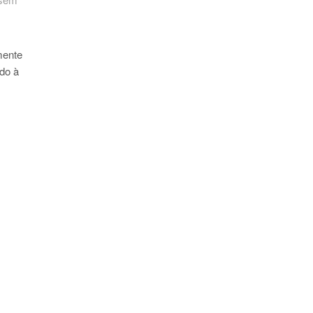
mente
ido à