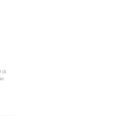
 (à
ao