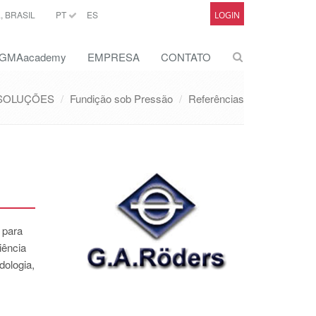
 BRASIL
PT
ES
LOGIN
GMAacademy
EMPRESA
CONTATO
SOLUÇÕES
Fundição sob Pressão
Referências
 para
iência
dologia,