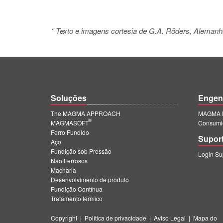
*
Texto e imagens cortesia de G.A. Röders, Alemanh
Soluções
Engen
The MAGMA APPROACH
MAGMA E
®
MAGMASOFT
Consumi
Ferro Fundido
Supor
Aço
Fundição sob Pressão
Login S
Não Ferrosos
Macharia
Desenvolvimento de produto
Fundição Contínua
Tratamento térmico
Copyright
|
Política de privacidade
|
Aviso Legal
|
Mapa do