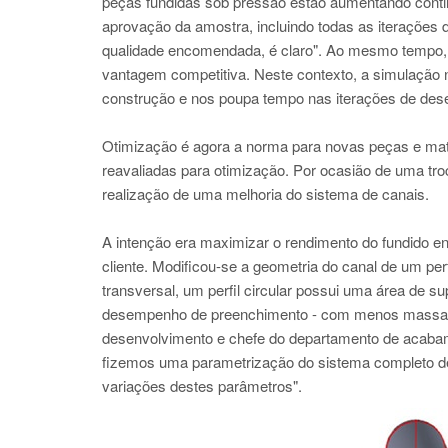
peças fundidas sob pressão estão aumentando conti
aprovação da amostra, incluindo todas as iteraçõe
qualidade encomendada, é claro". Ao mesmo tempo, o
vantagem competitiva. Neste contexto, a simulação n
construção e nos poupa tempo nas iterações de de
Otimização é agora a norma para novas peças e ma
reavaliadas para otimização. Por ocasião de uma tro
realização de uma melhoria do sistema de canais.
A intenção era maximizar o rendimento do fundido en
cliente. Modificou-se a geometria do canal de um pe
transversal, um perfil circular possui uma área de s
desempenho de preenchimento - com menos massa tot
desenvolvimento e chefe do departamento de acabame
fizemos uma parametrização do sistema completo d
variações destes parâmetros".