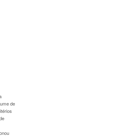
a
olume de
itérios
 de
ionou