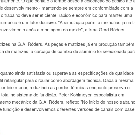
nuamente. O que conta é o tempo desde a colocação do pedido até 
s de desenvolvimento - mantendo-se sempre em conformidade com a
 trabalho deve ser eficiente, rápido e econômico para manter uma
umérica é um fator decisivo. "A simulação permite melhorias já na f
senvolvimento após a montagem do molde", afirma Gerd Röders.
trizes na G.A. Röders. As peças e matrizes já em produção também
ca de matrizes, a carcaça de câmbio de alumínio foi selecionada par
quanto ainda satisfazia ou superava as especificações de qualidade
rfil retangular para circular como abordagem técnica. Dada a mesma
uperfície menor, reduzindo as perdas térmicas enquanto preserva o
al no sistema de fundição. Peter Kohlmeyer, especialista em
nto mecânico da G.A. Röders, reflete: "No início de nosso trabalho
e fundição e desenvolvemos diferentes versões de canais com base