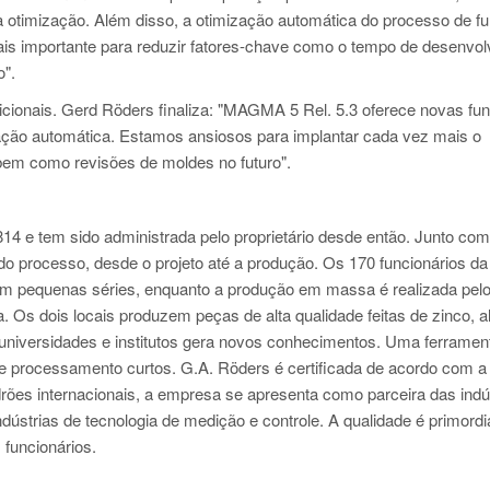
 otimização. Além disso, a otimização automática do processo de f
is importante para reduzir fatores-chave como o tempo de desenvo
o".
adicionais. Gerd Röders finaliza: "MAGMA 5 Rel. 5.3 oferece novas fu
ação automática. Estamos ansiosos para implantar cada vez mais o
em como revisões de moldes no futuro".
14 e tem sido administrada pelo proprietário desde então. Junto co
do processo, desde o projeto até a produção. Os 170 funcionários da
em pequenas séries, enquanto a produção em massa é realizada pel
. Os dois locais produzem peças de alta qualidade feitas de zinco, a
universidades e institutos gera novos conhecimentos. Uma ferrament
 de processamento curtos. G.A. Röders é certificada de acordo com a
ões internacionais, a empresa se apresenta como parceira das indú
ústrias de tecnologia de medição e controle. A qualidade é primordi
 funcionários.