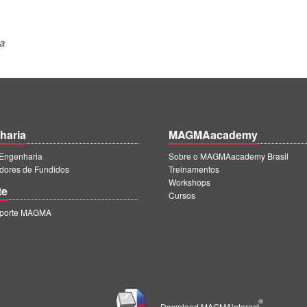
a
haria
MAGMAacademy
ngenharia
Sobre o MAGMAacademy Brasil
dores de Fundidos
Treinamentos
Workshops
te
Cursos
uporte MAGMA
®
Download MAGMAinteract