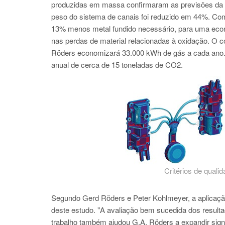
produzidas em massa confirmaram as previsões da 
peso do sistema de canais foi reduzido em 44%. Com
13% menos metal fundido necessário, para uma econ
nas perdas de material relacionadas à oxidação. O c
Röders economizará 33.000 kWh de gás a cada ano. N
anual de cerca de 15 toneladas de CO2.
Critérios de quali
Segundo Gerd Röders e Peter Kohlmeyer, a apli
deste estudo. "A avaliação bem sucedida dos resulta
trabalho também ajudou G.A. Röders a expandir s