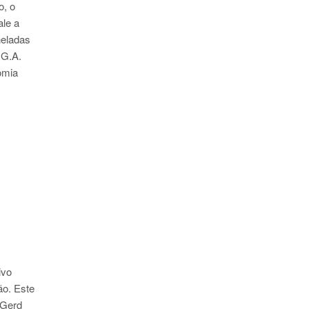
o, o
ale a
neladas
 G.A.
omia
ivo
ão. Este
z Gerd