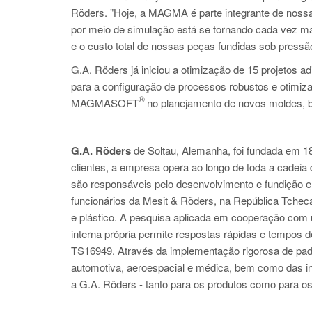
Röders. "Hoje, a MAGMA é parte integrante de nossa
por meio de simulação está se tornando cada vez ma
e o custo total de nossas peças fundidas sob pressã
G.A. Röders já iniciou a otimização de 15 projetos 
para a configuração de processos robustos e otimiz
®
MAGMASOFT
no planejamento de novos moldes, b
G.A. Röders
de Soltau, Alemanha, foi fundada em 18
clientes, a empresa opera ao longo de toda a cadeia 
são responsáveis pelo desenvolvimento e fundição 
funcionários da Mesit & Röders, na República Tcheca
e plástico. A pesquisa aplicada em cooperação com 
interna própria permite respostas rápidas e tempos
TS16949. Através da implementação rigorosa de padr
automotiva, aeroespacial e médica, bem como das ind
a G.A. Röders - tanto para os produtos como para os