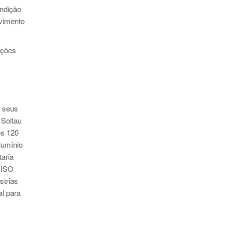
undição
lvimento
nções
m seus
 Soltau
os 120
lumínio
aria
 ISO
strias
al para