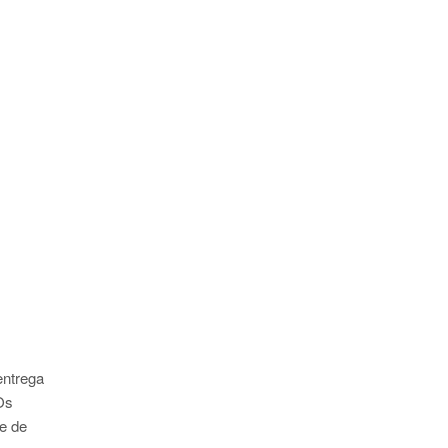
entrega
Os
de de