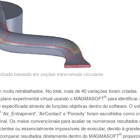
rizado baseado em seções transversais circulares
 muito retrabalhados. No total, mais de 40 variações foram criadas
®
m plano experimental virtual usando o MAGMASOFT
para identificar 
 e especificada através de funções objetivas dentro do software. O v
®
T
'Air_Entrapment', 'AirContact' e 'Porosity' foram escolhidos como cr
final. Os meios convencionais para avaliar os numerosos resultados
icientes ou essencialmente impossíveis de executar, devido à grande
®
 de comparar resultados diretamente dentro do MAGMASOFT
proporc