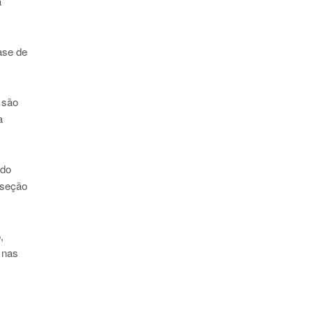
a
ase de
 são
a
 do
 seção
,
 nas