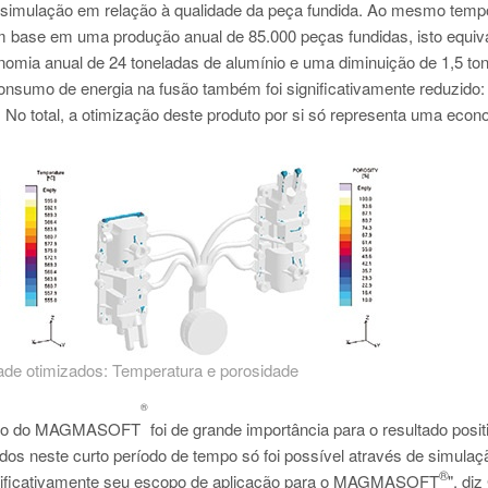
simulação em relação à qualidade da peça fundida. Ao mesmo temp
 base em uma produção anual de 85.000 peças fundidas, isto equiv
omia anual de 24 toneladas de alumínio e uma diminuição de 1,5 to
onsumo de energia na fusão também foi significativamente reduzido:
o total, a otimização deste produto por si só representa uma econ
dade otimizados: Temperatura e porosidade
®
cação do MAGMASOFT
foi de grande importância para o resultado posit
dos neste curto período de tempo só foi possível através de simulaç
®
ignificativamente seu escopo de aplicação para o MAGMASOFT
", di