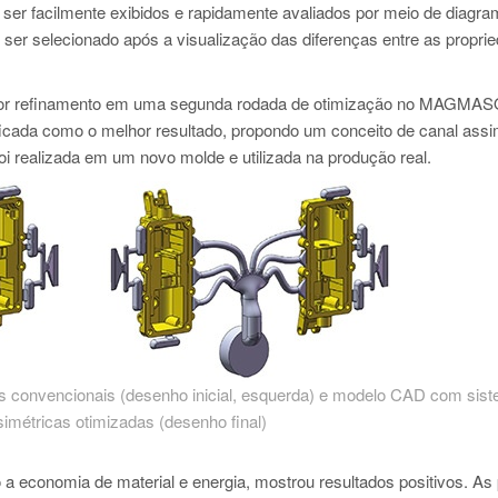
 ser facilmente exibidos e rapidamente avaliados por meio de diagr
ser selecionado após a visualização das diferenças entre as propri
aior refinamento em uma segunda rodada de otimização no MAG
ificada como o melhor resultado, propondo um conceito de canal assi
oi realizada em um novo molde e utilizada na produção real.
 convencionais (desenho inicial, esquerda) e modelo CAD com sis
simétricas otimizadas (desenho final)
a economia de material e energia, mostrou resultados positivos. As