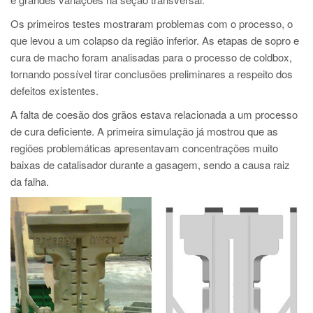
PT
Os primeiros testes mostraram problemas com o processo, o
ES
que levou a um colapso da região inferior. As etapas de sopro e
MAGMA Turquia
cura de macho foram analisadas para o processo de coldbox,
tornando possível tirar conclusões preliminares a respeito dos
EN
defeitos existentes.
TR
A falta de coesão dos grãos estava relacionada a um processo
MAGMA China
de cura deficiente. A primeira simulação já mostrou que as
EN
regiões problemáticas apresentavam concentrações muito
baixas de catalisador durante a gasagem, sendo a causa raiz
ZH
da falha.
MAGMA Índia
EN
MAGMA Coréia
EN
KO