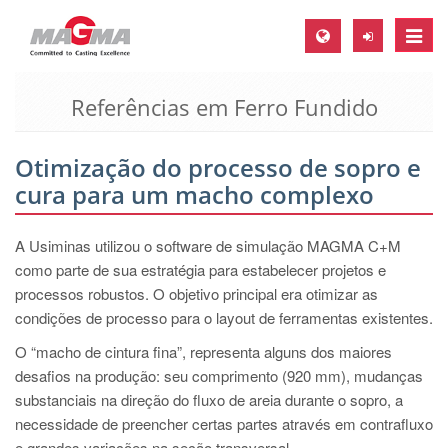
Toggle
naviga
Referências em Ferro Fundido
MAGMA Europa, Alemanha
DE
Otimização do processo de sopro e
EN
cura para um macho complexo
CS
MAGMA América do Norte, USA
A Usiminas utilizou o software de simulação MAGMA C+M
como parte de sua estratégia para estabelecer projetos e
EN
processos robustos. O objetivo principal era otimizar as
ES
condições de processo para o layout de ferramentas existentes.
MAGMA Asia Pacific Pte ltd., Singapura
O “macho de cintura fina”, representa alguns dos maiores
desafios na produção: seu comprimento (920 mm), mudanças
EN
substanciais na direção do fluxo de areia durante o sopro, a
MAGMA América do Sul, Brasil
necessidade de preencher certas partes através em contrafluxo
e grandes variações na seção transversal.