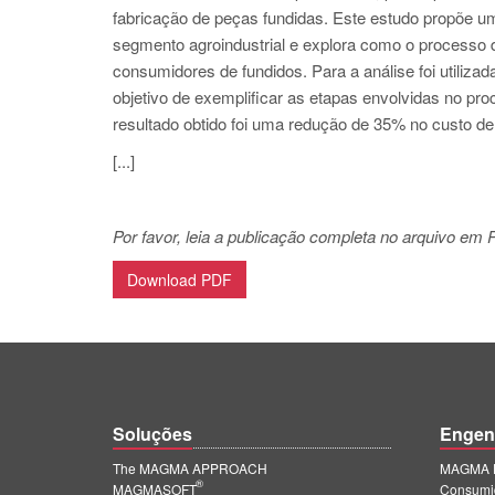
fabricação de peças fundidas. Este estudo propõe u
segmento agroindustrial e explora como o processo 
consumidores de fundidos. Para a análise foi utilizad
objetivo de exemplificar as etapas envolvidas no p
resultado obtido foi uma redução de 35% no custo d
[...]
Por favor, leia a publicação completa no arquivo em
Download PDF
Soluções
Engen
The MAGMA APPROACH
MAGMA E
®
MAGMASOFT
Consumi