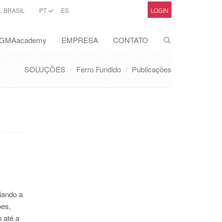
 BRASIL
PT
ES
LOGIN
GMAacademy
EMPRESA
CONTATO
SOLUÇÕES
Ferro Fundido
Publicações
iando a
ões,
 até a