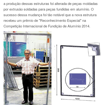
PT
a produção dessas estruturas foi alterada de peças moldadas
ES
por extrusão soldadas para peças fundidas em alumínio. O
sucesso dessa mudança foi tão notável que a nova estrutura
MAGMA Turquia
recebeu um prêmio de "Reconhecimento Especial" na
EN
Competição Internacional de Fundição de Alumínio 2014.
TR
MAGMA China
EN
ZH
MAGMA Índia
EN
MAGMA Coréia
EN
KO