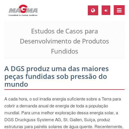
Toggle
naviga
Estudos de Casos para
MAGMA Europa, Alemanha
Desenvolvimento de Produtos
DE
Fundidos
EN
CS
A DGS produz uma das maiores
MAGMA América do Norte, USA
peças fundidas sob pressão do
EN
mundo
ES
A cada hora, o sol irradia energia suficiente sobre a Terra para
MAGMA Asia Pacific Pte ltd., Singapura
cobrir a demanda anual de energia de toda a população
EN
mundial. Para uma melhor exploração dessa energia solar, a
DGS Druckguss Systeme AG, St. Gallen, Suíça, produz
MAGMA América do Sul, Brasil
estruturas para painéis solares de água quente. Recentemente,