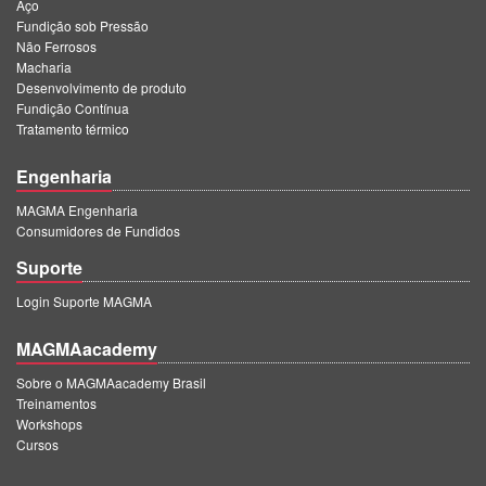
PT
Aço
Fundição sob Pressão
ES
Não Ferrosos
Macharia
MAGMA Turquia
Desenvolvimento de produto
Fundição Contínua
EN
Tratamento térmico
TR
Engenharia
MAGMA China
MAGMA Engenharia
EN
Consumidores de Fundidos
ZH
Suporte
MAGMA Índia
Login Suporte MAGMA
EN
MAGMAacademy
MAGMA Coréia
Sobre o MAGMAacademy Brasil
Treinamentos
EN
Workshops
Cursos
KO