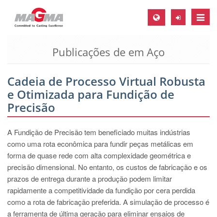
Toggle
naviga
Publicações de em Aço
MAGMA Europa, Alemanha
DE
Cadeia de Processo Virtual Robusta
EN
e Otimizada para Fundição de
CS
Precisão
MAGMA América do Norte, USA
A Fundição de Precisão tem beneficiado muitas indústrias
EN
como uma rota econômica para fundir peças metálicas em
ES
forma de quase rede com alta complexidade geométrica e
precisão dimensional. No entanto, os custos de fabricação e os
MAGMA Asia Pacific Pte ltd., Singapura
prazos de entrega durante a produção podem limitar
EN
rapidamente a competitividade da fundição por cera perdida
como a rota de fabricação preferida. A simulação de processo é
MAGMA América do Sul, Brasil
a ferramenta de última geração para eliminar ensaios de