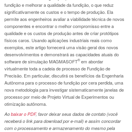
PT
fundição e melhorar a qualidade da fundição, o que reduz
ES
significativamente os custos e o tempo de produção. Ela
permite aos engenheiros avaliar a viabilidade técnica de novos
MAGMA Turquia
componentes e encontrar o melhor compromisso entre a
EN
qualidade e os custos de produção antes de criar protótipos
físicos caros. Usando aplicações industriais reais como
TR
exemplos, este artigo fornecerá uma visão geral dos novos
MAGMA China
desenvolvimentos e demonstrará as capacidades atuais do
®
software de simulação MAGMASOFT
em abordar
EN
virtualmente toda a cadeia de processo de Fundição de
ZH
Precisão. Em particular, discutirá os benefícios da Engenharia
MAGMA Índia
Autônoma para o processo de fundição por cera perdida, uma
nova metodologia para investigar sistematicamente janelas de
EN
processo por meio de Projeto Virtual de Experimentos ou
MAGMA Coréia
otimização autônoma.
EN
Ao
baixar o PDF
, favor deixar seus dados de contato (você
receberá o link para download por e-mail) e assim concordar
KO
com o processamento e armazenamento do mesmo pela