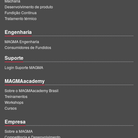
Macharia
PT
Desenvolvimento de produto
ES
Fundição Contínua
Tratamento térmico
MAGMA Turquia
Engenharia
EN
MAGMA Engenharia
TR
Consumidores de Fundidos
MAGMA China
Suporte
EN
Login Suporte MAGMA
ZH
MAGMAacademy
MAGMA Índia
Sobre o MAGMAacademy Brasil
EN
Treinamentos
Workshops
MAGMA Coréia
Cursos
EN
Empresa
KO
Sobre a MAGMA
Competência e Desenvolvimento