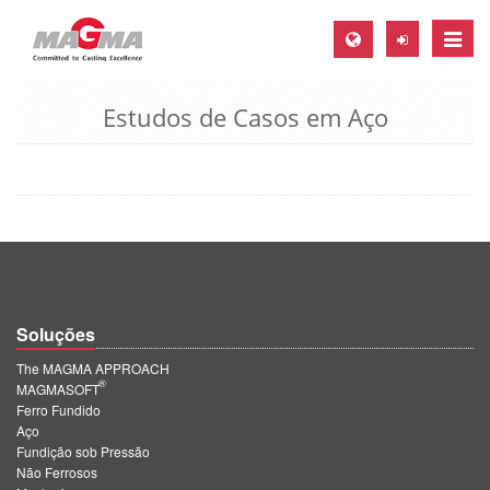
Toggle
naviga
Estudos de Casos em Aço
MAGMA Europa, Alemanha
DE
EN
CS
MAGMA América do Norte, USA
EN
Soluções
ES
The MAGMA APPROACH
MAGMA Asia Pacific Pte ltd., Singapura
®
MAGMASOFT
Ferro Fundido
EN
Aço
Fundição sob Pressão
MAGMA América do Sul, Brasil
Não Ferrosos