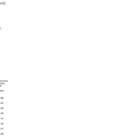
via
e