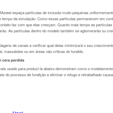
steel espaça partículas de inclusão muito pequenas uniformement
o de tempo da simulação. Como essas partículas permanecem em cont
contato faz com que elas cresçam. Quanto mais tempo as partículas
carão. As partículas dentro do modelo também se aglomerarão ou cr
rdagens de canais e verificar qual delas minimizará o seu crescimen
l, massalotes ou em áreas não críticas do fundido.
m cera perdida
canais usado para produzi-la abaixo demonstram como o modelament
veis do processo de fundição e eliminar o refugo e retrabalhado caus