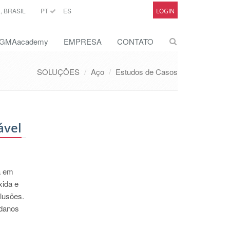
 BRASIL
PT
ES
LOGIN
GMAacademy
EMPRESA
CONTATO
SOLUÇÕES
Aço
Estudos de Casos
ável
a em
xida e
lusões.
 danos