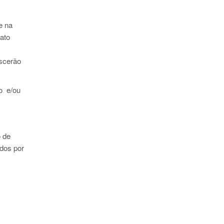
e na
ato
escerão
to e/ou
o de
ados por