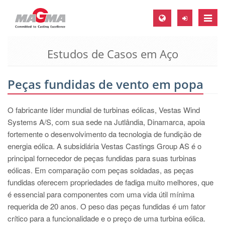
Toggle
naviga
Estudos de Casos em Aço
MAGMA Europa, Alemanha
DE
Peças fundidas de vento em popa
EN
CS
O fabricante líder mundial de turbinas eólicas, Vestas Wind
MAGMA América do Norte, USA
Systems A/S, com sua sede na Jutlândia, Dinamarca, apoia
fortemente o desenvolvimento da tecnologia de fundição de
EN
energia eólica. A subsidiária Vestas Castings Group AS é o
ES
principal fornecedor de peças fundidas para suas turbinas
eólicas. Em comparação com peças soldadas, as peças
MAGMA Asia Pacific Pte ltd., Singapura
fundidas oferecem propriedades de fadiga muito melhores, que
EN
é essencial para componentes com uma vida útil mínima
requerida de 20 anos. O peso das peças fundidas é um fator
MAGMA América do Sul, Brasil
crítico para a funcionalidade e o preço de uma turbina eólica.