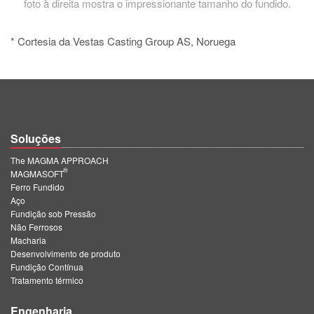
foto à direita mostra o impressionante tamanho do fundido.
* Cortesia da Vestas Casting Group AS, Noruega
Soluções
The MAGMA APPROACH
®
MAGMASOFT
Ferro Fundido
Aço
Fundição sob Pressão
Não Ferrosos
Macharia
Desenvolvimento de produto
Fundição Contínua
Tratamento térmico
Engenharia