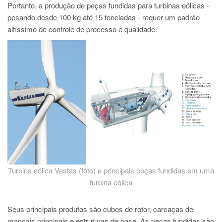
PT
Portanto, a produção de peças fundidas para turbinas eólicas -
pesando desde 100 kg até 15 toneladas - requer um padrão
ES
altíssimo de controle de processo e qualidade.
MAGMA Turquia
EN
TR
MAGMA China
EN
ZH
MAGMA Índia
EN
Turbina eólica Vestas (foto) e principais peças fundidas em uma
MAGMA Coréia
turbina eólica
EN
KO
Seus principais produtos são cubos de rotor, carcaças de
mancais principais e estruturas de base. As peças fundidas são