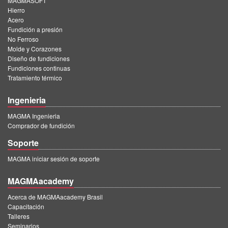
MAGMASOFT
Hierro
Acero
Fundición a presión
No Ferroso
Molde y Corazones
Diseño de fundiciones
Fundiciones continuas
Tratamiento térmico
Ingenieria
MAGMA Ingenieria
Comprador de fundición
Soporte
MAGMA iniciar sesión de soporte
MAGMAacademy
Acerca de MAGMAacademy Brasil
Capacitación
Talleres
Seminarios