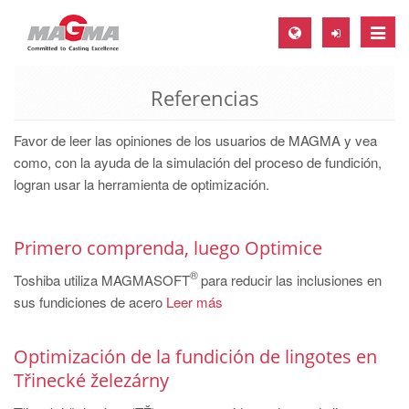
Toggle
naviga
Referencias
MAGMA Europe, Germany
DE
Favor de leer las opiniones de los usuarios de MAGMA y vea
EN
como, con la ayuda de la simulación del proceso de fundición,
logran usar la herramienta de optimización.
CS
MAGMA North-America, USA
Primero comprenda, luego Optimice
EN
®
Toshiba utiliza MAGMASOFT
para reducir las inclusiones en
ES
sus fundiciones de acero
Leer más
MAGMA Asia-Pacific, Singapore
EN
Optimización de la fundición de lingotes en
Třinecké železárny
MAGMA South-America, Brazil