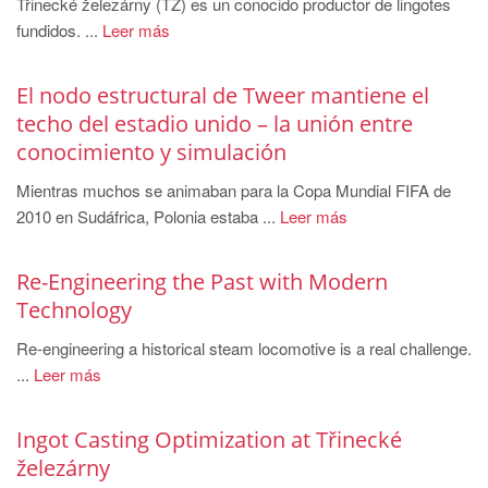
Třinecké železárny (TŽ) es un conocido productor de lingotes
PT
fundidos. ...
Leer más
ES
MAGMA Türkiye
El nodo estructural de Tweer mantiene el
EN
techo del estadio unido – la unión entre
conocimiento y simulación
TR
Mientras muchos se animaban para la Copa Mundial FIFA de
MAGMA China
2010 en Sudáfrica, Polonia estaba ...
Leer más
EN
ZH
Re-Engineering the Past with Modern
MAGMA India
Technology
EN
Re-engineering a historical steam locomotive is a real challenge.
...
Leer más
MAGMA Korea
EN
Ingot Casting Optimization at Třinecké
KO
železárny