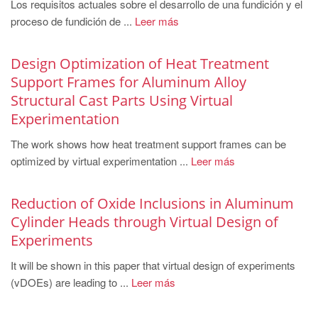
PT
Los requisitos actuales sobre el desarrollo de una fundición y el
proceso de fundición de ...
Leer más
ES
MAGMA Türkiye
Design Optimization of Heat Treatment
EN
Support Frames for Aluminum Alloy
Structural Cast Parts Using Virtual
TR
Experimentation
MAGMA China
The work shows how heat treatment support frames can be
EN
optimized by virtual experimentation ...
Leer más
ZH
MAGMA India
Reduction of Oxide Inclusions in Aluminum
Cylinder Heads through Virtual Design of
EN
Experiments
MAGMA Korea
It will be shown in this paper that virtual design of experiments
EN
(vDOEs) are leading to ...
Leer más
KO