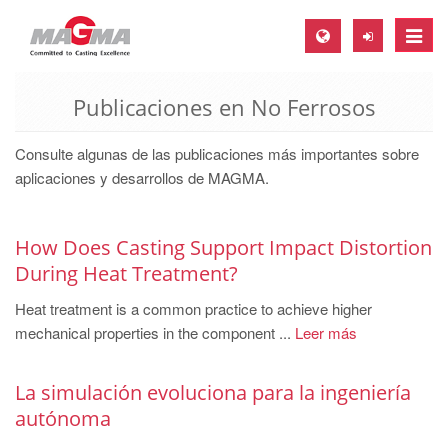
Toggle
naviga
Publicaciones en No Ferrosos
MAGMA Europe, Germany
DE
Consulte algunas de las publicaciones más importantes sobre
EN
aplicaciones y desarrollos de MAGMA.
CS
MAGMA North-America, USA
How Does Casting Support Impact Distortion
During Heat Treatment?
EN
Heat treatment is a common practice to achieve higher
ES
mechanical properties in the component ...
Leer más
MAGMA Asia-Pacific, Singapore
EN
La simulación evoluciona para la ingeniería
autónoma
MAGMA South-America, Brazil