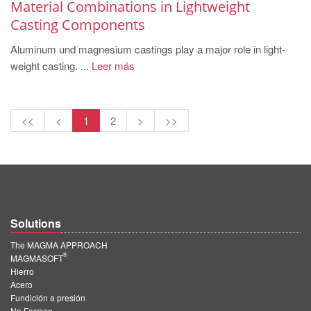
Material Combinations in Lightweight
Casting Components
Aluminum und magnesium castings play a major role in light-
weight casting. ...
Leer más
<<
<
1
2
>
>>
Solutions
The MAGMA APPROACH
®
MAGMASOFT
Hierro
Acero
Fundición a presión
No Ferroso