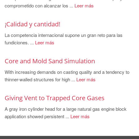
PT
comprometido con alcanzar los ...
Leer más
ES
MAGMA Türkiye
¡Calidad y cantidad!
EN
La competencia internacional supone un gran reto para las
fundiciones. ...
Leer más
TR
MAGMA China
Core and Mold Sand Simulation
EN
With increasing demands on casting quality and a tendency to
ZH
thinner-walled structures for high ...
Leer más
MAGMA India
Giving Vent to Trapped Core Gases
EN
MAGMA Korea
A gray iron cylinder head for a large natural gas engine block
application showed persistent ...
Leer más
EN
KO