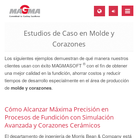
Toggle
naviga
Estudios de Caso en Molde y
MAGMA Europe, Germany
Corazones
DE
EN
Los siguientes ejemplos demuestran de qué manera nuestros
CS
®
clientes usan con éxito MAGMASOFT
con el fin de obtener
una mejor calidad en la fundición, ahorrar costos y reducir
MAGMA North-America, USA
tiempos de desarrollo especialmente en el área de producción
EN
de
molde y corazones
.
ES
MAGMA Asia-Pacific, Singapore
Cómo Alcanzar Máxima Precisión en
Procesos de Fundición con Simulación
EN
Avanzada y Corazones Cerámicos
MAGMA South-America, Brazil
El departamento de ingeniería de Morris Bean & Company está