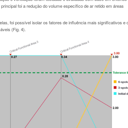
 principal foi a redução do volume específico de ar retido em áreas
, foi possível isolar os fatores de influência mais significativos e d
áveis (Fig. 4).