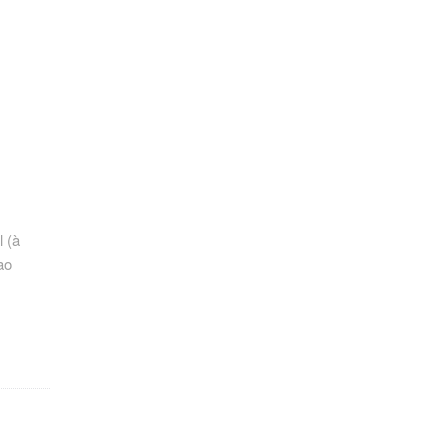
 (à
ao