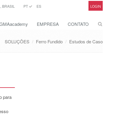
 BRASIL
PT
ES
LOGIN
GMAacademy
EMPRESA
CONTATO
SOLUÇÕES
Ferro Fundido
Estudos de Caso
o para
esso