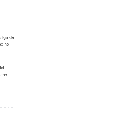
 liga de
ão no
ial
ltas
..