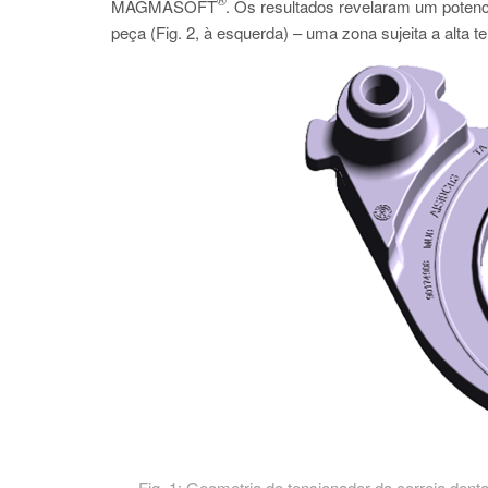
MAGMASOFT
. Os resultados revelaram um potenci
peça (Fig. 2, à esquerda) – uma zona sujeita a alta 
Fig. 1: Geometria do tensionador da correia dent