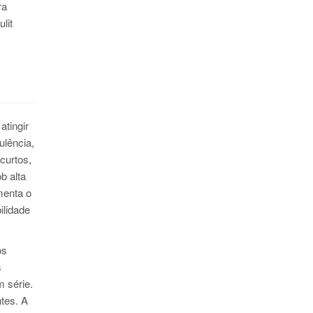
ra
lit
tingir
ulência,
curtos,
b alta
menta o
ilidade
os
s
 série.
tes. A