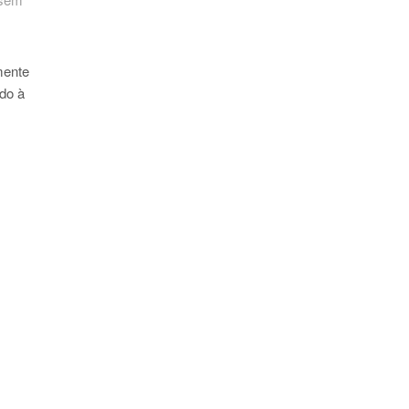
mente
ido à