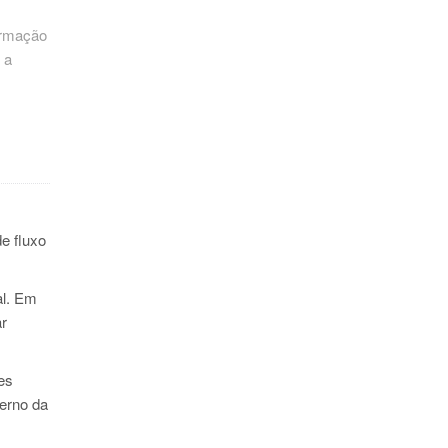
formação
 a
e fluxo
al. Em
ar
es
terno da