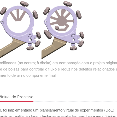
ificados (ao centro; à direita) em comparação com o projeto original
 de bolsas para controlar o fluxo e reduzir os defeitos relacionados 
amento de ar no componente final
irtual do Processo
to, foi implementado um planejamento virtual de experimentos (DoE).
ação e ventilação foram testadas e avaliadas com base em critérios