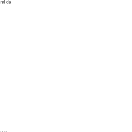
ral da
 sem