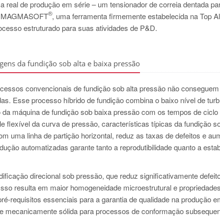
a real de produção em série – um tensionador de correia dentada pa
®
a no MAGMASOFT
, uma ferramenta firmemente estabelecida na Top Alu
ocesso estruturado para suas atividades de P&D.
ns da fundição sob alta e baixa pressão
ocessos convencionais de fundição sob alta pressão não conseguem a
as. Esse processo híbrido de fundição combina o baixo nível de turb
 da máquina de fundição sob baixa pressão com os tempos de ciclo 
e flexível da curva de pressão, características típicas da fundição so
m uma linha de partição horizontal, reduz as taxas de defeitos e au
ução automatizadas garante tanto a reprodutibilidade quanto a estab
icação direcional sob pressão, que reduz significativamente defeit
Isso resulta em maior homogeneidade microestrutural e propriedade
é-requisitos essenciais para a garantia de qualidade na produção em
l e mecanicamente sólida para processos de conformação subsequen