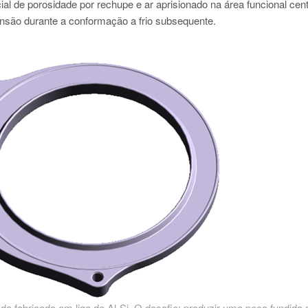
al de porosidade por rechupe e ar aprisionado na área funcional cent
tensão durante a conformação a frio subsequente.
ada fabricado em liga de Al-Si. O desafio: produzir uma peça fundida